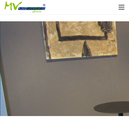
Crea un ambiente acogedor y relajado
Iluminación LED para Hoteles
En esta sección, exploraremos cómo
la
iluminación LED
puede transformar la
estética de tu
hotel
al tiempo que reduce los
costos energéticos. Descubre cómo esta
tecnología moderna puede ayudarte a crear un
ambiente acogedor y eficiente en tu
establecimiento.