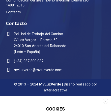
Comunicación del desempeño medioambiental ISO
14001:2015
Contacto
Contacto
Pol. Ind de Trobajo del Camino
C/ Las Vargas – Parcela 69
24010 San Andrés del Rabanedo
(León – España)
(+34) 987 800 037
mvluzverde@mvluzverde.com
© 2013 – 2024
MVLuzVerde
| Diseño realizado por
arteriacreativa
X
COOKIES