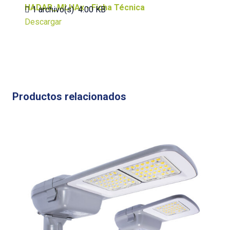
HADAR_MLHAx - Ficha Técnica
1 archivo(s)
4.00 KB
Descargar
Productos relacionados